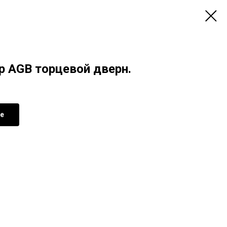
р AGB торцевой дверн.
де