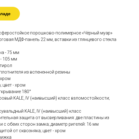
кладе
мосферостойкое порошково-полимерное «Чёрный муар»
арговая МДФ-панель 22 мм, вставки из глянцевого стекла
а - 75 мм
- 105 мм
стирол
 уплотнителя из вспененной резины
- хром
; цвет - хром
 открывание 180°
дровый KALE, IV (наивысший) класс взломостойкости;
сувальдный KALE, IV (наивысший) класс
тельная защита от высверливания: две пластины из
 с обеих сторон замка; диаметр ригелей: 16 мм
щитой от сквозняка; цвет - хром
вижка