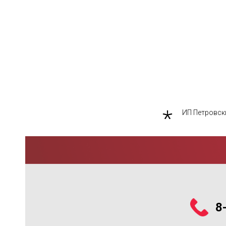
ИП Петровск
8