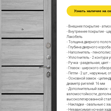
Узнать наличие на с
- Внешнее покрытие - ат
- Внутреннее покрытие - ц
Лакобель
- Толщина дверного полотн
- Глубина дверного короба 
- Наполнитель - пенополи
- Уплотнитель - 2 контура
- Ручка - раздельная, цвет 
- Глазок - широкого обзора
- Петли - 2 шт., наружные,
- Основной замок - цилин
диаметр ригелей: 16 мм
- Дополнительный замок - 
взломостойкости, дополни
высоколегированной стали
- Накладки - овальные с за
- Независимая ночная зад